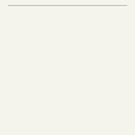
YOZEMI
OKINAWA
アイラーニンググループ
代ゼミ✖️
パーソナル特進館 トリプルアイ
・宜野湾
・嘉手納
・具志川
代ゼミ✖️
個別指導EGGS
・安慶名
​YOZEMI GROUP
​代ゼミサテライン予備校
✖️
IB早稲田
・那覇新都心校
​・小禄校
​代ゼミサテライン予備校
・普天間校